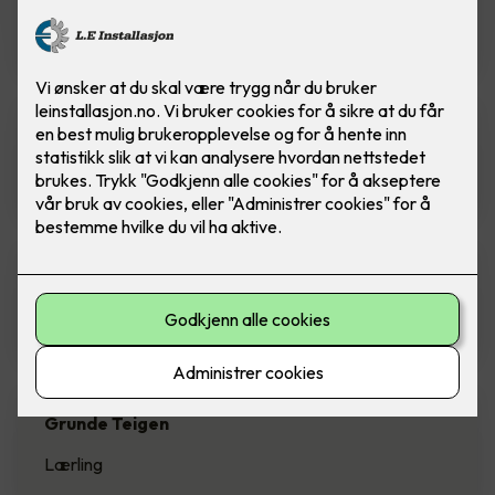
Tlf: 414 55 840
E-post: frank@leinstallasjon.no
Lars Jørgen Kjærvik
Elektriker
Eirik Hesjevoll Winge
Elektriker
Grunde Teigen
Lærling