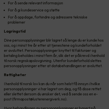
For å sende relevant informasjon
For å gi kundeservice og støtte
For å oppdage, forhindre og adressere tekniske
problemer
Lagringstid
Dine personopplysninger blir lagret så lenge du er kunde hos
oss, og i minst tre år etter at tjenestene og kundeforholdet
er avsluttet. Personopplysninger knyttet til fakturaer og
betaling beholdes i minst fem år, slik det er påkrevd i henhold
til norsk regnskapslovgivning. Utenfor kundeforhold slettes
personopplysninger etter at databehandlingen er avsluttet.
Rettigheter
I henhold til norsk lov kan du når som helst få innsyn i hvilke
personopplysninger vi har lagret om deg, og få disse rettet
eller slettet dersom du ønsker det, ved å sende oss en e-
post (firmapost@lusterenergiverk.no).
Hvor behandlingen av personopplysninger er basert på