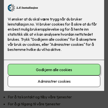
Personvern
Denne personvernerklæringen informerer om hvordan vi
samler inn og bruker personopplysninger når du benytter
våre tjenester og om dine rettigheter.
Personopplysninger som innhentes og behandles
Vi innhenter personopplysninger for å tilby og forbedre vår
tjeneste til deg. Ved bruke av våre tjenester kan vi be om
personopplysninger for å ta kontakt eller identifisere deg.
Eksempler på personopplysninger er navn, telefonnummer,
e-post adresse og bruksdata. Det er frivillig å oppgi denne
informasjonen. Hvis du velger å ikke oppgi
personopplysningene, kan vi være forhindret fra å gi deg
tilgang til tjenesten.
Formålet med behandling av personopplysninger
For å ta kontakt og tilby våre tjenester
For å gi tilgang til våre tjenester