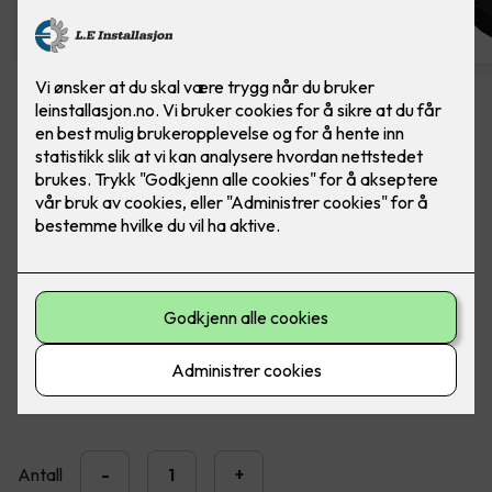
Easee Charge Max
Ferdig montert elbillader. Easee Charge Max er
kraftig, presis og solid.
En MID-sertifisert elbillader designet for å levere nøyaktige
strømmålinger, forståelige fakturaer og full kontroll over
ladekostnadene.
20,990
,-
Antall
-
+