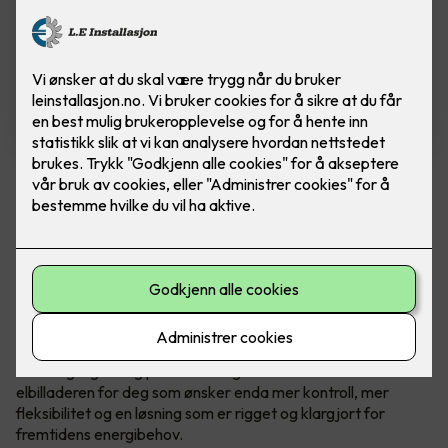
Zaptec Go 2
En videreutvikling av ladeboksen Zaptec Go -
som tar alt det gode fra originalen, og løfter
det ett hakk opp.
Ladeenheten kommer med en omfattende oppgradering av
maskinvaren, som blant annet muliggjør integrasjon av
solenergi og lading på både 1- og 3-faser. Dette er
elbilladeren for deg som ønsker enda mer kontroll, mer
fleksibilitet og en løsning som er rigget og klargjort for
fremtidens energibehov.