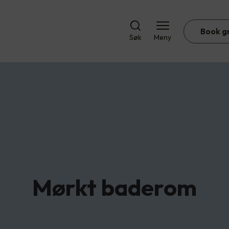
Book g
Søk
Meny
Mørkt baderom