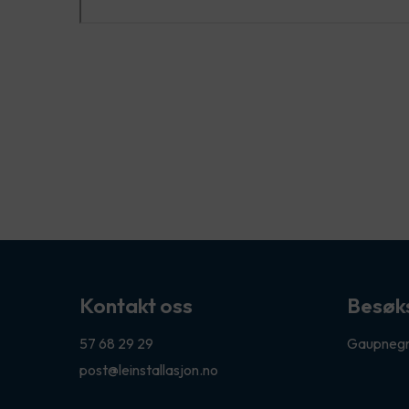
Kontakt oss
Besøk
57 68 29 29
Gaupnegr
post@leinstallasjon.no