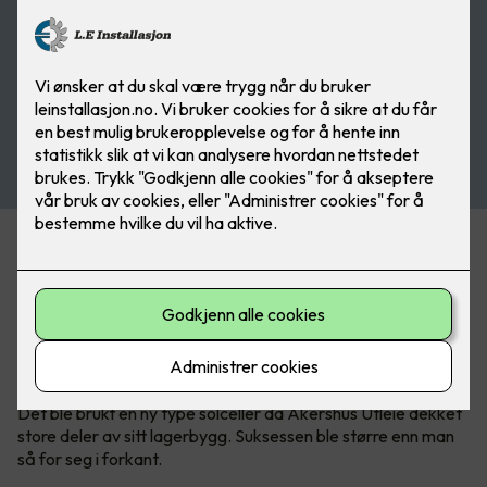
Næringsbygg med store flater egner
seg godt til solceller
- det viser pilotprosjektet hos Akershus
Utleie.
Det ble brukt en ny type solceller da Akershus Utleie dekket
store deler av sitt lagerbygg. Suksessen ble større enn man
så for seg i forkant.