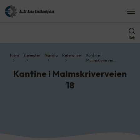
Søk
Hjem
Tjenester
Næring
Referanser
Kantine i
Malmskrivervei…
Kantine i Malmskriverveien
18