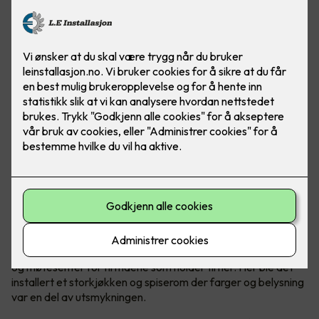
Felles kantine og møtesenter
Kantinen i Malmskriverveien 18 i Sandvika er en felles kantine
og møtesenter for firmaene som holder til her. Her ble det
installert et storkjøkken og spiserom der farger og belysning
var en del av utsmykningen.