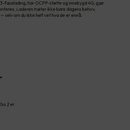
 3-faselading, har OCPP-støtte og innebygd 4G, gjør
monteres. Laderen møter ikke bare dagens behov,
— selv om du ikke helt vet hva de er ennå.
r
 Go 2 er