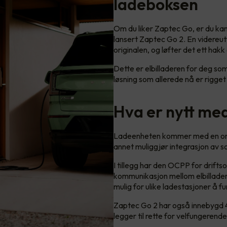
ladeboksen
Om du liker Zaptec Go, er du kan
lansert Zaptec Go 2. En videreut
originalen, og løfter det ett hak
Dette er elbilladeren for deg som
løsning som allerede nå er rigget
Hva er nytt me
Ladeenheten kommer med en omf
annet muliggjør integrasjon av s
I tillegg har den OCPP for drifts
kommunikasjon mellom elbillader
mulig for ulike ladestasjoner å
Zaptec Go 2 har også innebygd 
legger til rette for velfungerende