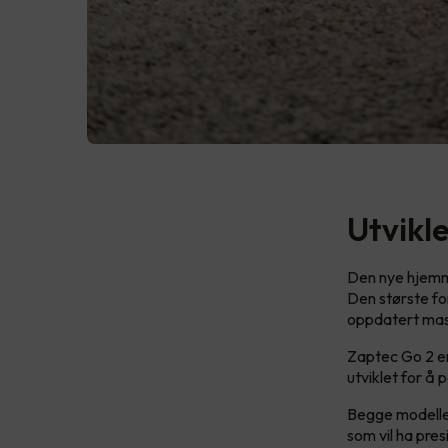
Utvikl
Den nye hjemme
Den største for
oppdatert mas
Zaptec Go 2 er
utviklet for å 
Begge modellen
som vil ha pres