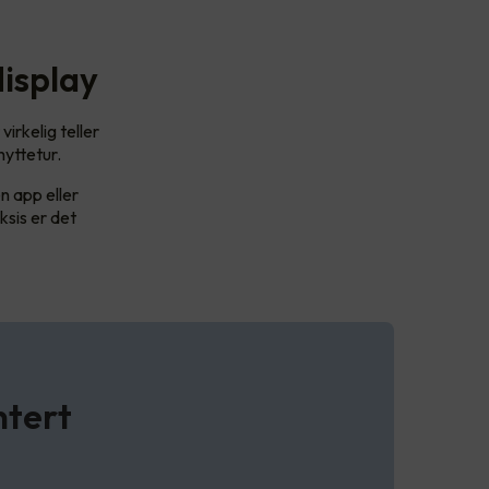
display
irkelig teller
hyttetur.
n app eller
ksis er det
ntert