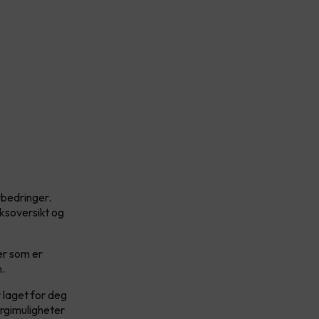
rbedringer.
uksoversikt og
er som er
n.
 laget for deg
ergimuligheter