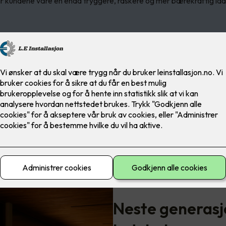
r kundene våre en enda tryggere, raskere og mer bærekraftig la
Neste generasj