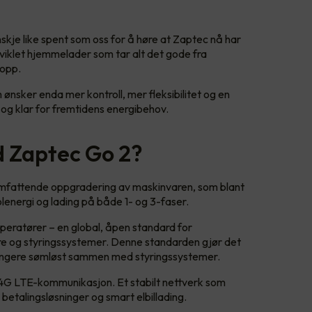
skje like spent som oss for å høre at Zaptec nå har
viklet hjemmelader som tar alt det gode fra
k opp.
 ønsker enda mer kontroll, mer fleksibilitet og en
 og klar for fremtidens energibehov.
d Zaptec Go 2?
attende oppgradering av maskinvaren, som blant
olenergi og lading på både 1- og 3-faser.
operatører – en global, åpen standard for
e og styringssystemer. Denne standarden gjør det
 fungere sømløst sammen med styringssystemer.
4G LTE-kommunikasjon. Et stabilt nettverk som
 betalingsløsninger og smart elbillading.