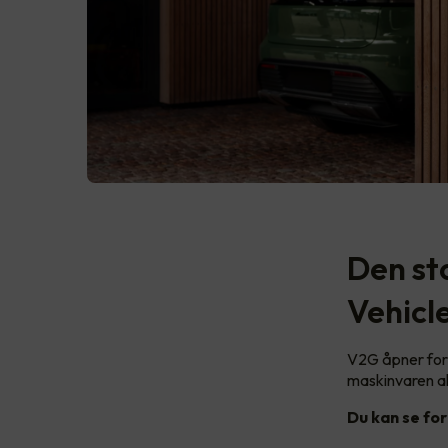
Den st
Vehicl
V2G åpner for 
maskinvaren al
Du kan se for