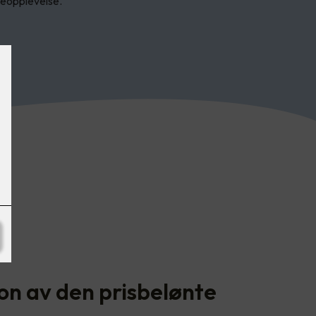
deopplevelse.
on av den prisbelønte