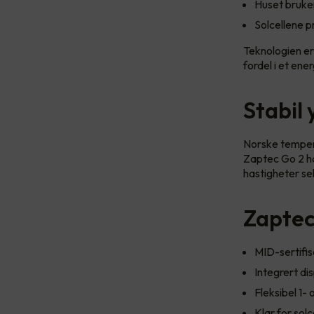
Huset bruker
Solcellene p
Teknologien er 
fordel i et en
Stabil 
Norske tempera
Zaptec Go 2 ha
hastigheter sel
Zaptec
MID-sertifis
Integrert di
Fleksibel 1- 
Klar for sol