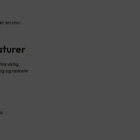
er en stor
aturer
a viktig.
ing og raskere
ta