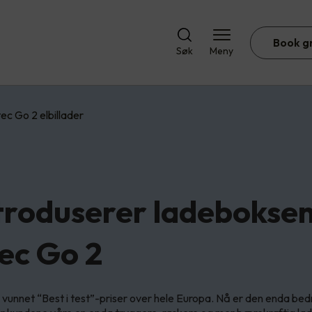
Book g
Søk
Meny
ec Go 2 elbillader
ntroduserer ladebokse
ec Go 2
vunnet “Best i test”-priser over hele Europa. Nå er den enda bedr