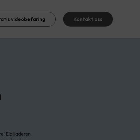
ratis videobefaring
Kontakt oss
n
e! Elbilladeren