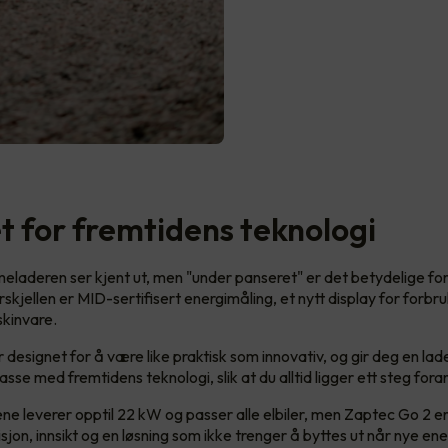
et for fremtidens teknologi
laderen ser kjent ut, men "under panseret" er det betydelige fo
skjellen er MID-sertifisert energimåling, et nytt display for forbr
kinvare.
 designet for å være like praktisk som innovativ, og gir deg en lad
passe med fremtidens teknologi, slik at du alltid ligger ett steg fora
e leverer opptil 22 kW og passer alle elbiler, men Zaptec Go 2 er
isjon, innsikt og en løsning som ikke trenger å byttes ut når nye en