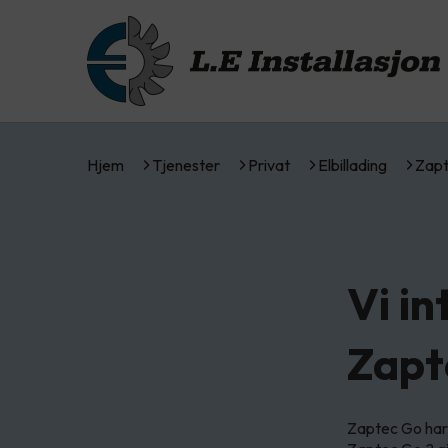
Hjem
Tjenester
Privat
Elbillading
Zapt
Vi i
Zapt
Zaptec Go har 