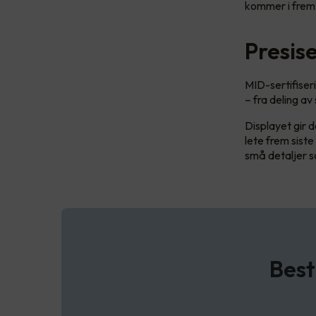
kommer i frem
Presis
MID-sertifiser
– fra deling av
Displayet gir d
lete frem siste
små detaljer s
Best