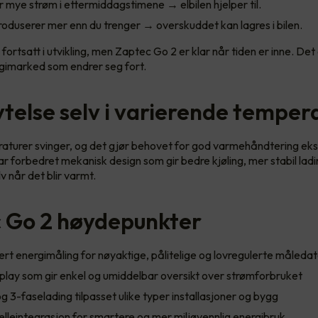
 mye strøm i ettermiddagstimene → elbilen hjelper til.
roduserer mer enn du trenger → overskuddet kan lagres i bilen.
fortsatt i utvikling, men Zaptec Go 2 er klar når tiden er inne. Det 
ergimarked som endrer seg fort.
ytelse selv i varierende temper
turer svinger, og det gjør behovet for god varmehåndtering ekstr
r forbedret mekanisk design som gir bedre kjøling, mer stabil lad
v når det blir varmt.
 Go 2 høydepunkter
ert energimåling for nøyaktige, pålitelige og lovregulerte måleda
splay som gir enkel og umiddelbar oversikt over strømforbruket
og 3-faselading tilpasset ulike typer installasjoner og bygg
celleintegrasjon for smartere og mer miljøvennlig energibruk