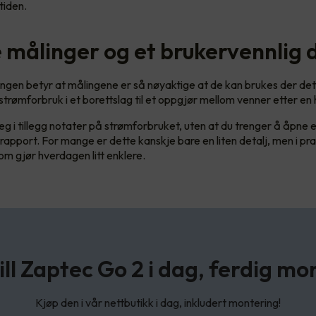
tiden.
e målinger og et brukervennlig 
ingen betyr at målingene er så nøyaktige at de kan brukes der det v
 strømforbruk i et borettslag til et oppgjør mellom venner etter en 
eg i tillegg notater på strømforbruket, uten at du trenger å åpne e
 rapport. For mange er dette kanskje bare en liten detalj, men i pra
om gjør hverdagen litt enklere.
ill Zaptec Go 2 i dag, ferdig mo
Kjøp den i vår nettbutikk i dag, inkludert montering!