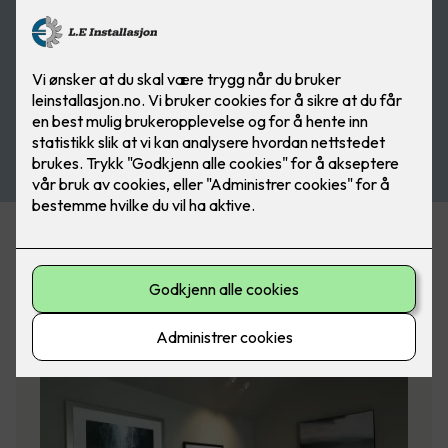
Filtrer på emneknagg
(valgfritt)