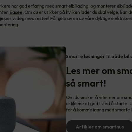
rikere har god erfaring med smart elbillading, og monterer elbillad
enten
Easee
. Om du er usikker på hvilken lader du skal velge, kan d
jelper vi deg med resten! Få hjelp av en av våre dyktige elektriker
 montering.
Smarte løsninger til både bil
Les mer om sma
så smart!
Om du ønsker å vite mer om smart
artiklene et godt sted å starte. 
for å komme igang med smarte l
Artikler om smarthus