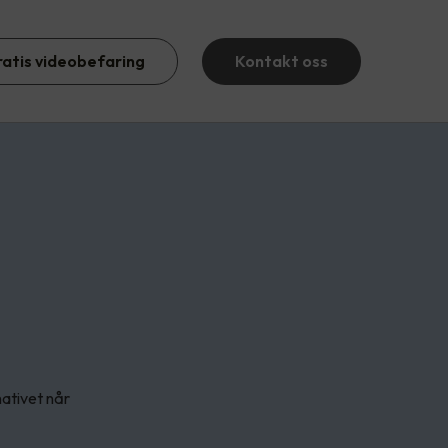
ratis videobefaring
Kontakt oss
ativet når