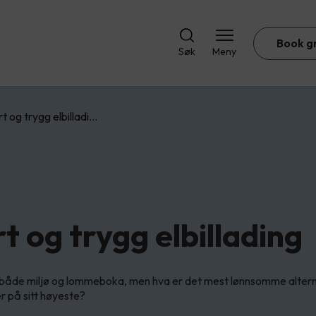
Book g
Søk
Meny
t og trygg elbilladi…
t og trygg elbillading
or både miljø og lommeboka, men hva er det mest lønnsomme altern
r på sitt høyeste?