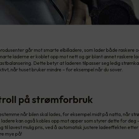
 produsenter går mot smarte elbilladere, som lader både raskere 
marte laderne er koblet opp mot nett og gir blant annet raskere la
lastbalansering. Dette betyr at laderen tilpasser seg ledig strømka
ktivt, når huset bruker mindre – for eksempel når du sover.
troll på strømforbruk
stemme når bilen skal lades, for eksempel midt på natta, når str
 ladere kan også kobles opp mot apper som styrer dette for deg – d
ng til lavest mulig pris, ved å automatisk justere ladeeffekten ette
re mye på!