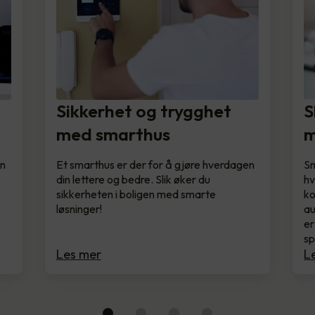
Sikkerhet og trygghet
S
med smarthus
m
en
Et smarthus er der for å gjøre hverdagen
Sm
din lettere og bedre. Slik øker du
hv
sikkerheten i boligen med smarte
ko
løsninger!
au
er
s
Les mer
L