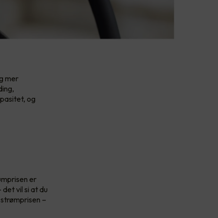
og mer
ding,
pasitet, og
ømprisen er
et vil si at du
r strømprisen –