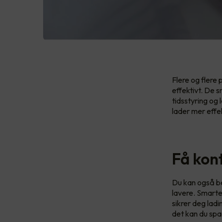
Flere og flere
effektivt. De s
tidsstyring og 
lader mer effe
Få kon
Du kan også be
lavere. Smarte
sikrer deg ladi
det kan du spa