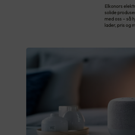
Elkonors elekt
solide produs
med oss – så h
lader, pris og