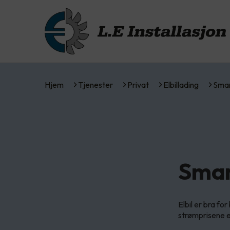
Hjem
Tjenester
Privat
Elbillading
Smar
Smar
Elbil er bra f
strømprisene e