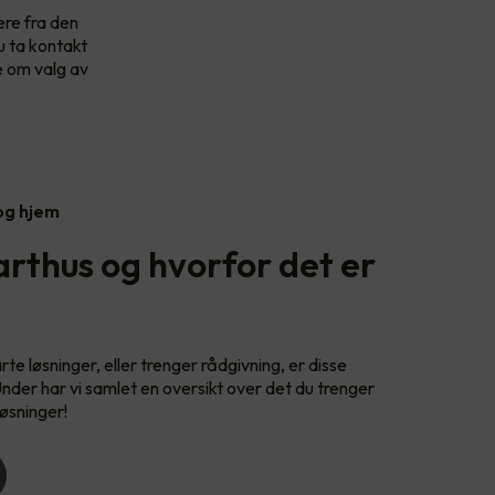
ere fra den
u ta kontakt
e om valg av
 og hjem
rthus og hvorfor det er
e løsninger, eller trenger rådgivning, er disse
Under har vi samlet en oversikt over det du trenger
øsninger!