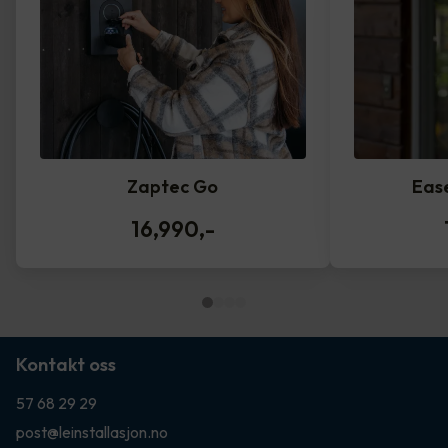
Zaptec Go
Eas
16,990
,-
Kontakt oss
57 68 29 29
post@leinstallasjon.no