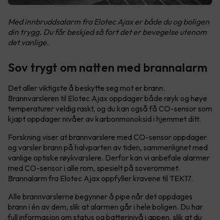
Med innbruddsalarm fra Elotec Ajax er både du og boligen
din trygg. Du får beskjed så fort det er bevegelse utenom
det vanlige.
Sov trygt om natten med brannalarm
Det aller viktigste å beskytte seg mot er brann.
Brannvarsleren til Elotec Ajax oppdager både røyk og høye
temperaturer veldig raskt, og du kan også få CO-sensor som
kjapt oppdager nivåer av karbonmonoksid i hjemmet ditt.
Forskning viser at brannvarslere med CO-sensor oppdager
og varsler brann på halvparten av tiden, sammenlignet med
vanlige optiske røykvarslere. Derfor kan vi anbefale alarmer
med CO-sensor i alle rom, spesielt på soverommet.
Brannalarm fra Elotec Ajax oppfyller kravene til TEK17.
Alle brannvarslerne begynner å pipe når det oppdages
brann i én av dem, slik at alarmen går i hele boligen. Du har
full informasjon om status og batterinivå i appen, slik at du