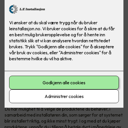
Teknologi fra Elotec redder liv
Elotec Ajax er et profesjonelt og trådløst sikkerhetssystem
som beskytter hjemmet ditt mot blant annet innbrudd, brann
og vannlekkasje - full trygghet for både deg og boligen din.
Du har mulighet til å velge de produktene du behøver, i
samarbeid med installatøren din, som sørger for at systemet
blir installert riktig, og ikke minst trygt. I og med at du kjøper
produktene, unngår du i tillegg å betale dyrt i månedsleie av