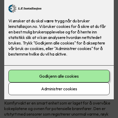
Brannfarlige situasjoner kan fort oppstå når man lager
mat. Om man glemmer å slå av platen, eller om det blir for
varmt, er det viktig å ha en hjelper som sier ifra. Her ser du
komfyrvakt mKomfy® Wally 25R - Foto: CTM Lyng.
Hva er en komfyrvakt?
Komfyrvakt er en smart enhet som er laget for å overvåke
kokeplatene og ovnen for potensielle brannfarer. Den er
utstyrt med sensorer som registrerer unormal varme, røyk