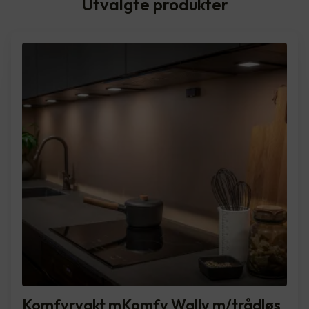
Utvalgte produkter
Komfyrvakt mKomfy Wally m/trådløs