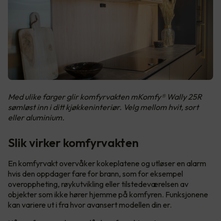
Med ulike farger glir komfyrvakten mKomfy® Wally 25R
sømløst inn i ditt kjøkkeninteriør. Velg mellom hvit, sort
eller aluminium.
Slik virker komfyrvakten
En komfyrvakt overvåker kokeplatene og utløser en alarm
hvis den oppdager fare for brann, som for eksempel
overoppheting, røykutvikling eller tilstedeværelsen av
objekter som ikke hører hjemme på komfyren. Funksjonene
kan variere ut i fra hvor avansert modellen din er.