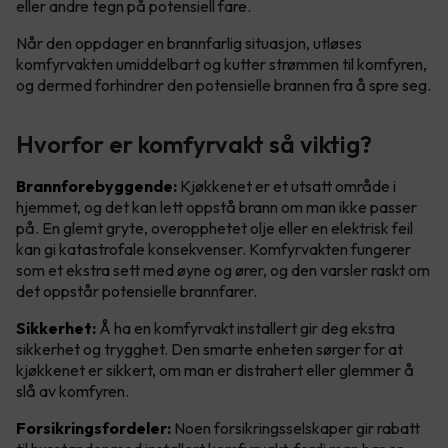
eller andre tegn på potensiell fare.
Når den oppdager en brannfarlig situasjon, utløses
komfyrvakten umiddelbart og kutter strømmen til komfyren,
og dermed forhindrer den potensielle brannen fra å spre seg.
Hvorfor er komfyrvakt så viktig?
Brannforebyggende:
Kjøkkenet er et utsatt område i
hjemmet, og det kan lett oppstå brann om man ikke passer
på. En glemt gryte, overopphetet olje eller en elektrisk feil
kan gi katastrofale konsekvenser. Komfyrvakten fungerer
som et ekstra sett med øyne og ører, og den varsler raskt om
det oppstår potensielle brannfarer.
Sikkerhet:
Å ha en komfyrvakt installert gir deg ekstra
sikkerhet og trygghet. Den smarte enheten sørger for at
kjøkkenet er sikkert, om man er distrahert eller glemmer å
slå av komfyren.
Forsikringsfordeler:
Noen forsikringsselskaper gir rabatt