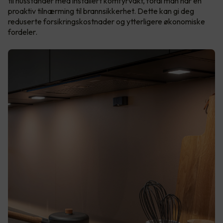
til husstander med installert komfyrvakt, fordi man har en
proaktiv tilnærming til brannsikkerhet. Dette kan gi deg
reduserte forsikringskostnader og ytterligere økonomiske
fordeler.