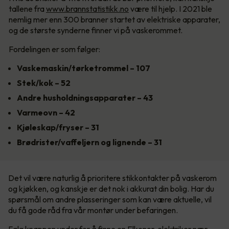
tallene fra
www.brannstatistikk.no
være til hjelp. I 2021 ble
nemlig mer enn 300 branner startet av elektriske apparater,
og de største synderne finner vi på vaskerommet.
Fordelingen er som følger:
Vaskemaskin/tørketrommel – 107
Stek/kok – 52
Andre husholdningsapparater – 43
Varmeovn – 42
Kjøleskap/fryser – 31
Brødrister/vaffeljern og lignende – 31
Det vil være naturlig å prioritere stikkontakter på vaskerom
og kjøkken, og kanskje er det nok i akkurat din bolig. Har du
spørsmål om andre plasseringer som kan være aktuelle, vil
du få gode råd fra vår montør under befaringen.