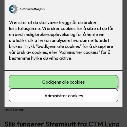
Tryggere og mer brannsikre hjem
Sikkerhetsløsningen kalt «Strømkutt» sørger for å stenge
strømmen til elektriske apparater ved røykutvikling, og det
kan forhindre eller redusere brannskader i boligen din. Det er
en enkel måte for deg å bedre sikre din familie og deg selv
mot brann.
Slik fungerer Strømkutt fra CTM Lyng