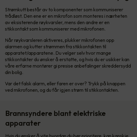
Strømkutt består av to komponenter som kommuniserer
trådløst. Den ene er en mikrofon som monteres i nærheten
av eksisterende røykvarsler, mens den andre er en
stikkontakt som kommuniserer med mikrofonen.
Når røykvarsleren aktiveres, plukker mikrofonen opp
alarmen og kutter strømmen fra stikkontakten til
apparatet/apparatene. Du velger selv hvor mange
stikkontakter du ønsker å erstatte, og hvis du er usikker kan
våre erfarne montører gi presise anbefalinger skreddersydd
din bolig.
Var det falsk alarm, eller faren er over? Trykk på knappen
ved mikrofonen, og du får igjen strøm til stikkontakten.
Brannsyndere blant elektriske
apparater
Hvis du ønsker å vite hvordan du bør prioritere, kan kanskje