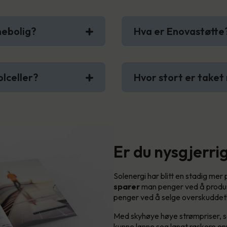
nebolig?
Hva er Enovastøtte
olceller?
Hvor stort er taket 
Er du nysgjerrig
Solenergi har blitt en stadig mer
sparer
man penger ved å produs
penger ved å selge overskuddet
Med skyhøye høye strømpriser, som
kunne lønne seg langt raskere enn