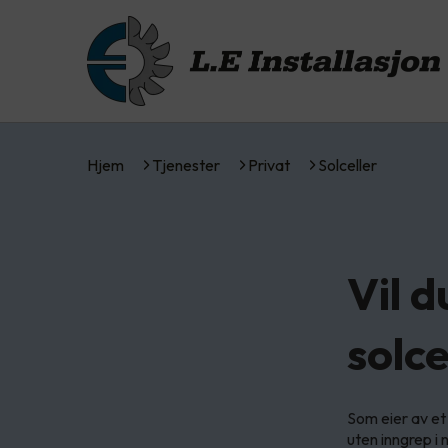
Hjem
Tjenester
Privat
Solceller
Vil 
solce
Som eier av et 
uten inngrep i 