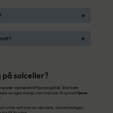
?
mitt?
 på solceller?
 populær og bærekraftig energikilde. Ikke bare
ere sin egen energi, men man kan til og med
tjene
!
 vi har sett mye av i det siste, vil investeringen
 for få år siden.