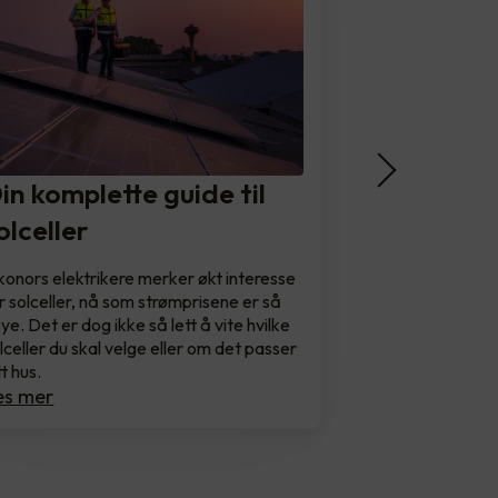
in komplette guide til
olceller
konors elektrikere merker økt interesse
r solceller, nå som strømprisene er så
ye. Det er dog ikke så lett å vite hvilke
lceller du skal velge eller om det passer
tt hus.
es mer