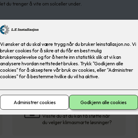
t du trenger å vite om solceller under.
Solcellestøtte fra
Enova
Visste du at du kan få støtte når
du velger klimasmarte løsninger?