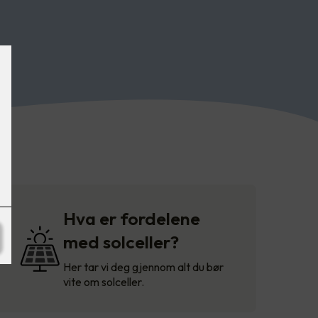
Hva er fordelene
med solceller?
Her tar vi deg gjennom alt du bør
vite om solceller.