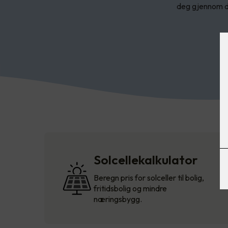
deg gjennom de
Solcellekalkulator
Beregn pris for solceller til bolig,
fritidsbolig og mindre
næringsbygg.