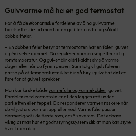
Gulvvarme må ha en god termostat
For å få de økonomiske fordelene av å ha gulvvarme
forutsettes det at man har en god termostat og såkalt
dobbeltføler.
– En dobbelt føler betyr at termostaten har en føler i gulvet
og én i selve rommet. Da regulerer varmen seg etter riktig
romtemperatur. Og gulvet blir aldri kaldt selv på varme
dager eller når du fyrer i peisen. Samtidig vil gulvføleren
passe på at temperaturen ikke blir så høy i gulvet at det er
fare for at gulvet sprekker.
Man kan bruke både
varmefolie og varmekabler
i gulvet.
Fordelen med varmefolie er at den legges rett under
parketten eller teppet. Da responderer varmen raskere når
du vil justere varmen opp eller ned. Varmefolie passer
dermed godt i de fleste rom, også soverom. Det er bare
viktig at man har et godt styringssystem slik at man kan styre
hvert rom riktig.