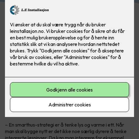
Smarthus med alt integrert
Teknisk sjef i Micro Matic, Petter Johansen, anbefaler alle å
tenke
smarthus
når man bygger nytt og kan planlegge alt fra
begynnelsen for en god driftsøkonomi.
– En smarthus-strategi er å tenke lys og varme i ett. Når
man skal bygge nytt er det ikke noe særlig dyrere å tenke
integrerte løsninger. Da kan man integrere for eksempel