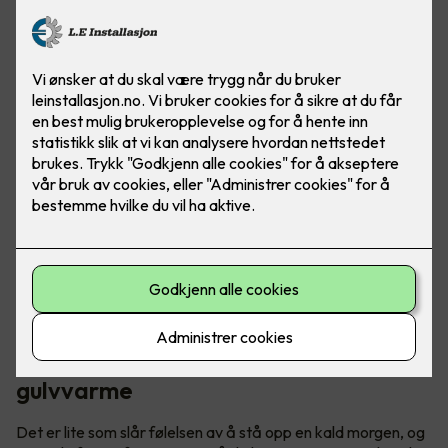
Ved å installere varmekabler får du en jevn og behagelig
varme som spres over hele gulvflaten, perfekt for
vinterkvelder i vårt over gjennomsnittet kalde land.
Få varmen i kalde tær med
gulvvarme
Det er lite som slår følelsen av å stå opp en kald morgen, og