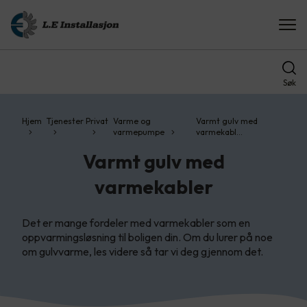
Søk
Hjem
Tjenester
Privat
Varme og
Varmt gulv med
varmepumpe
varmekabl…
Varmt gulv med
varmekabler
Det er mange fordeler med varmekabler som en
oppvarmingsløsning til boligen din. Om du lurer på noe
om gulvvarme, les videre så tar vi deg gjennom det.