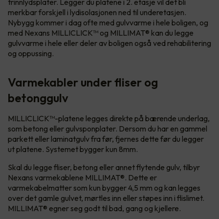
trinnlydsplater. Legger du platene i 2. etasje vil det bli
merkbar forskjell i lydisolasjonen ned til underetasjen.
Nybygg kommer i dag ofte med gulvvarme i hele boligen, og
med Nexans MILLICLICK™ og MILLIMAT® kan du legge
gulvvarme i hele eller deler av boligen også ved rehabilitering
og oppussing.
Varmekabler under fliser og
betonggulv
MILLICLICK™-platene legges direkte på bærende underlag,
som betong eller gulvsponplater. Dersom du har en gammel
parkett eller laminatgulv fra før, fjernes dette før du legger
ut platene. Systemet bygger kun 8mm.
Skal du legge fliser, betong eller annet flytende gulv, tilbyr
Nexans varmekablene MILLIMAT®. Dette er
varmekabelmatter som kun bygger 4,5 mm og kan legges
over det gamle gulvet, mørtles inn eller støpes inn i flislimet.
MILLIMAT® egner seg godt til bad, gang og kjellere.