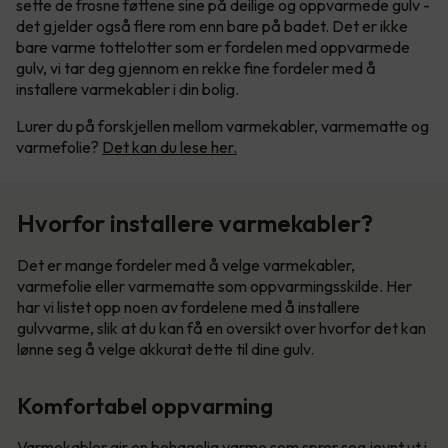
sette de frosne føttene sine på deilige og oppvarmede gulv -
det gjelder også flere rom enn bare på badet. Det er ikke
bare varme tottelotter som er fordelen med oppvarmede
gulv, vi tar deg gjennom en rekke fine fordeler med å
installere varmekabler i din bolig.
Lurer du på forskjellen mellom varmekabler, varmematte og
varmefolie?
Det kan du lese her.
Hvorfor installere varmekabler?
Det er mange fordeler med å velge varmekabler,
varmefolie eller varmematte som oppvarmingsskilde. Her
har vi listet opp noen av fordelene med å installere
gulvvarme, slik at du kan få en oversikt over hvorfor det kan
lønne seg å velge akkurat dette til dine gulv.
Komfortabel oppvarming
Varmekabler gir en behagelig varme som sprer seg jevnt ut i