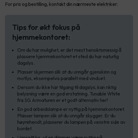
For pris og bestilling, kontakt din nærmeste elektriker.
Tips for økt fokus på
hjemmekontoret:
Om du har mulighet, er det mest hensiktsmessig å
plassere hjemmekontoret et sted du har naturlig
dagslys.
Plasser skjermen slik at du unngår gjenskinn og
motlys, eksempelvis parallelt med vinduet.
Dersom du ikke har tilgang til dagslys, kan riktig
belysning være en god erstatning. Tunable White
fra SG Armaturen er et godt alternativ her!
En god arbeidslampe er nyttig på hjemmekontoret.
Plasser lampen slik at du unngår skygger. Er du
høyrehendt, plasserer du lampen på venstre side av
bordet.
Uansett lys, vil en dimmer være nyttig på