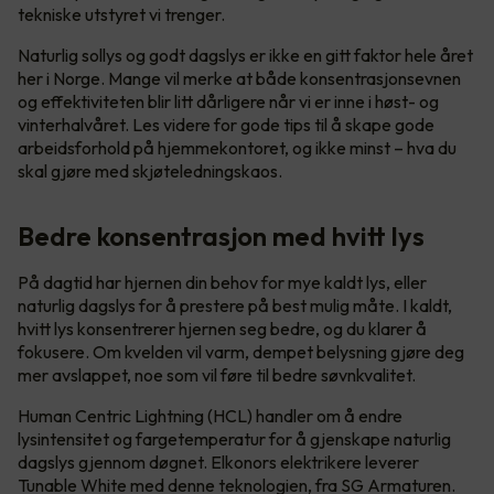
tekniske utstyret vi trenger.
Naturlig sollys og godt dagslys er ikke en gitt faktor hele året
her i Norge. Mange vil merke at både konsentrasjonsevnen
og effektiviteten blir litt dårligere når vi er inne i høst- og
vinterhalvåret. Les videre for gode tips til å skape gode
arbeidsforhold på hjemmekontoret, og ikke minst – hva du
skal gjøre med skjøteledningskaos.
Bedre konsentrasjon med hvitt lys
På dagtid har hjernen din behov for mye kaldt lys, eller
naturlig dagslys for å prestere på best mulig måte. I kaldt,
hvitt lys konsentrerer hjernen seg bedre, og du klarer å
fokusere. Om kvelden vil varm, dempet belysning gjøre deg
mer avslappet, noe som vil føre til bedre søvnkvalitet.
Human Centric Lightning (HCL) handler om å endre
lysintensitet og fargetemperatur for å gjenskape naturlig
dagslys gjennom døgnet. Elkonors elektrikere leverer
Tunable White med denne teknologien, fra SG Armaturen.