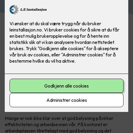
Mange er nok ikke klar over at god belysning påvirker
effektiviteten og arbeidsevnen vår. På kontoret er
arbeidsplassen tilrettelagt med god belysning og det