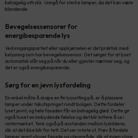
behagelig uttrykk. Unngå for sterke lamper, da det kan være
blendende.
Bevegelsessensorer for
energibesparende lys
Ved inngangspartiet eller oppkjørselen er det praktisk med
belysning som har bevegelsessensor. Det sørger for at lyset
automatisk slår seg på når du eller gjester nærmer seg, og
det er også energibesparende.
Sørg for en jevn lysfordeling
En enkel måte å skape en fin lyssetting på, er å plassere
lamper under takutspringet rundt boligen. Dette fordeler
lyset jevnt, og hele fasaden får en behagelig glød. Dette gir
også huset en innbydende følelse og det blir lettere å se i
vintermørket. Tenk også på avstanden mellom lyskildene,
slik at det ikke blir for tett. Det ser rotete ut. Prøv å fordele
lamper jevnt utover fasade og uteområde, slik at ingen store