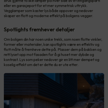
Bruk gjerne to like lamper på hver side av et inngangsparti
eller en garasjeport for et mer symmetrisk uttrykk.
Vegglamper som kaster lys både oppover og nedover
skaper en flott og moderne effekt på boligens vegger.
Spotlights fremhever detaljer
Om boligen din har noen unike trekk, som noen flotte vinkler,
former eller materialer, kan spotlights være en effektiv og
flott måte å fremheve dette på. Plasser dem på bakken og
rett lyset opp mot fasaden for å gi huset mer dybde og
kontrast. Lys som peker nedover gir en litt mer dempet og
koselig effekt om det er dette du er ute etter.