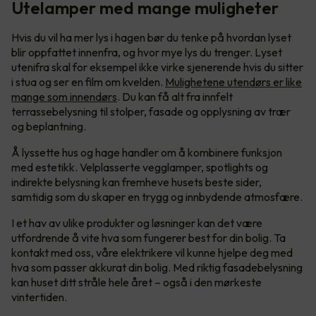
Utelamper med mange muligheter
Hvis du vil ha mer lys i hagen bør du tenke på hvordan lyset
blir oppfattet innenfra, og hvor mye lys du trenger. Lyset
utenifra skal for eksempel ikke virke sjenerende hvis du sitter
i stua og ser en film om kvelden.
Mulighetene utendørs er like
mange som innendørs
. Du kan få alt fra innfelt
terrassebelysning til stolper, fasade og opplysning av trær
og beplantning.
Å lyssette hus og hage handler om å kombinere funksjon
med estetikk. Velplasserte vegglamper, spotlights og
indirekte belysning kan fremheve husets beste sider,
samtidig som du skaper en trygg og innbydende atmosfære.
I et hav av ulike produkter og løsninger kan det være
utfordrende å vite hva som fungerer best for din bolig. Ta
kontakt med oss, våre elektrikere vil kunne hjelpe deg med
hva som passer akkurat din bolig. Med riktig fasadebelysning
kan huset ditt stråle hele året – også i den mørkeste
vintertiden.